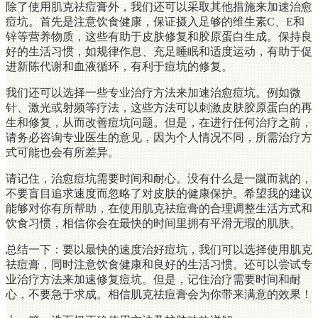
除了使用肌克祛痘膏外，我们还可以采取其他措施来加速治愈
痘坑。首先是注意饮食健康，保证摄入足够的维生素C、E和
锌等营养物质，这些有助于皮肤修复和胶原蛋白生成。保持良
好的生活习惯，如规律作息、充足睡眠和适度运动，有助于促
进新陈代谢和血液循环，有利于痘坑的修复。
我们还可以选择一些专业治疗方法来加速治愈痘坑。例如微
针、激光或射频等疗法，这些方法可以刺激皮肤胶原蛋白的再
生和修复，从而改善痘坑问题。但是，在进行任何治疗之前，
请务必咨询专业医生的意见，因为个人情况不同，所需治疗方
式可能也会有所差异。
请记住，治愈痘坑需要时间和耐心。没有什么是一蹴而就的，
不要盲目追求速度而忽略了对皮肤的健康保护。希望我的建议
能够对你有所帮助，在使用肌克祛痘膏的合理调整生活方式和
饮食习惯，相信你会在最快的时间里拥有平滑无瑕的肌肤。
总结一下：要以最快的速度治好痘坑，我们可以选择使用肌克
祛痘膏，同时注意饮食健康和良好的生活习惯。还可以尝试专
业治疗方法来加速修复痘坑。但是，记住治疗需要时间和耐
心，不要急于求成。相信肌克祛痘膏会为你带来满意的效果！